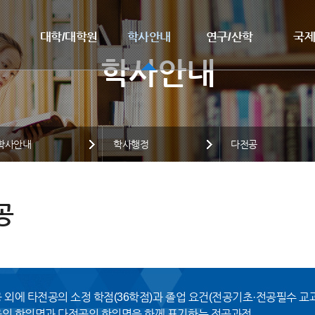
대학/대학원
학사안내
연구/산학
국
학사안내
학사행정
다전공
공
 외에 타전공의 소정 학점(36학점)과 졸업 요건(전공기초·전공필수 교
의 학위명과 다전공의 학위명을 함께 표기하는 전공과정