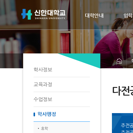
대학안내
입학
학사정보
교육과정
다전
수업정보
학사행정
주전공
휴학
주전공