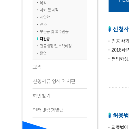
복학
자퇴 및 제적
재입학
전과
신청자
부전공 및 복수전공
다전공
전공 학과
전공배정 및 트랙배정
2018학
졸업
편입학생,
교직
신청서류 양식 게시판
학번찾기
인터넷증명발급
허용범
의료법에 